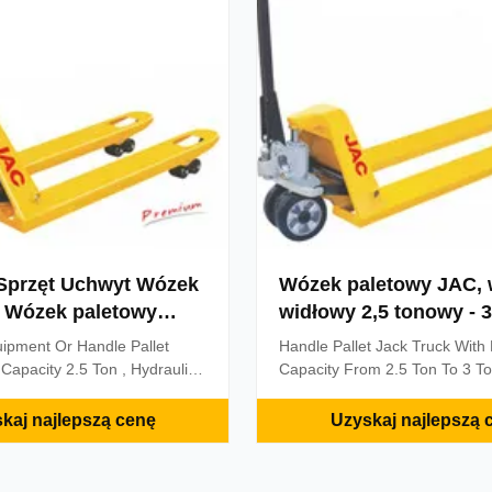
esign guarantees the
display in solid state to be strik
 of assembling and
Available in pounds or kilogra
Sprzęt Uchwyt Wózek
Wózek paletowy JAC,
, Wózek paletowy
widłowy 2,5 tonowy - 
ick Lift
ładowność
ipment Or Handle Pallet
Handle Pallet Jack Truck With
 Capacity 2.5 Ton , Hydraulic
Capacity From 2.5 Ton To 3 To
I Model , Optional Red •
Hydraulic Truck , Red or Yello
ump without welding , no any
Advantages: • Most standard 
kaj najlepszą cenę
Uzyskaj najlepszą 
lems. • Frame force is more
model with capacity 2500 – 35
 and the strength is more
With Copping Supporting NOG
andle seat has hole it is more
strengthening ribbing under top