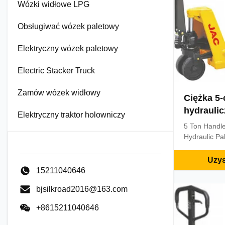
Wózki widłowe LPG
Obsługiwać wózek paletowy
Elektryczny wózek paletowy
Electric Stacker Truck
Zamów wózek widłowy
Ciężka 5-
hydraulic
Elektryczny traktor holowniczy
rama do 
5 Ton Handle
Hydraulic Pal
Color Advanta
long service l
Uzys
speed when 
15211040646
turns back t
bjsilkroad2016@163.com
• Impact free
cargo loading
+8615211040646
equipped wit
to ensure the