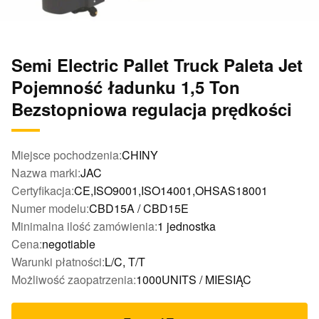
Semi Electric Pallet Truck Paleta Jet
Pojemność ładunku 1,5 Ton
Bezstopniowa regulacja prędkości
Miejsce pochodzenia:
CHINY
Nazwa marki:
JAC
Certyfikacja:
CE,ISO9001,ISO14001,OHSAS18001
Numer modelu:
CBD15A / CBD15E
Minimalna ilość zamówienia:
1 jednostka
Cena:
negotiable
Warunki płatności:
L/C, T/T
Możliwość zaopatrzenia:
1000UNITS / MIESIĄC