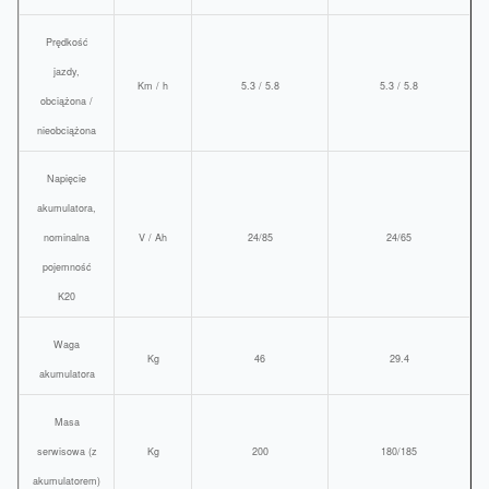
Prędkość
jazdy,
Km / h
5.3 / 5.8
5.3 / 5.8
obciążona /
nieobciążona
Napięcie
akumulatora,
nominalna
V / Ah
24/85
24/65
pojemność
K20
Waga
Kg
46
29.4
akumulatora
Masa
serwisowa (z
Kg
200
180/185
akumulatorem)