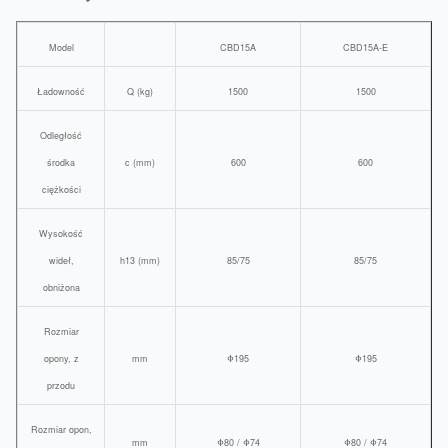
Model
CBD15A
CBD15A-E
Ładowność
Q (kg)
1500
1500
Odległość
środka
c (mm)
600
600
ciężkości
Wysokość
wideł,
h13 (mm)
85/75
85/75
obniżona
Rozmiar
opony, z
mm
Φ195
Φ195
przodu
Rozmiar opon,
mm
Φ80 / Φ74
Φ80 / Φ74