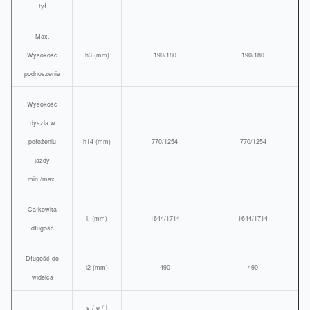
tył
Max.
Wysokość
h3 (mm)
190/180
190/180
podnoszenia
Wysokość
dyszla w
położeniu
h14 (mm)
770/1254
770/1254
jazdy
min./max.
Całkowita
l, (mm)
1644/1714
1644/1714
długość
Długość do
l2 (mm)
490
490
widelca
s / e / l