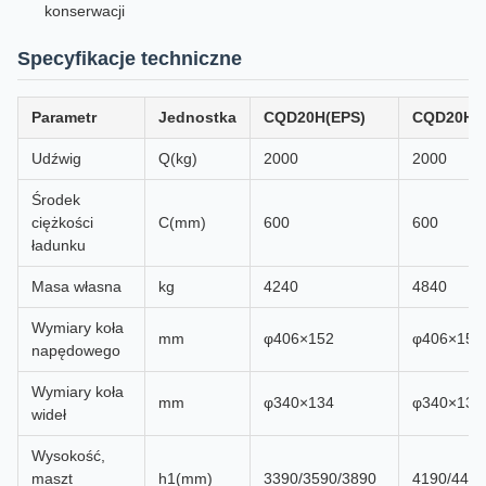
konserwacji
Specyfikacje techniczne
Parametr
Jednostka
CQD20H(EPS)
CQD20H(
Udźwig
Q(kg)
2000
2000
Środek
ciężkości
C(mm)
600
600
ładunku
Masa własna
kg
4240
4840
Wymiary koła
mm
φ406×152
φ406×152
napędowego
Wymiary koła
mm
φ340×134
φ340×134
wideł
Wysokość,
maszt
h1(mm)
3390/3590/3890
4190/4490