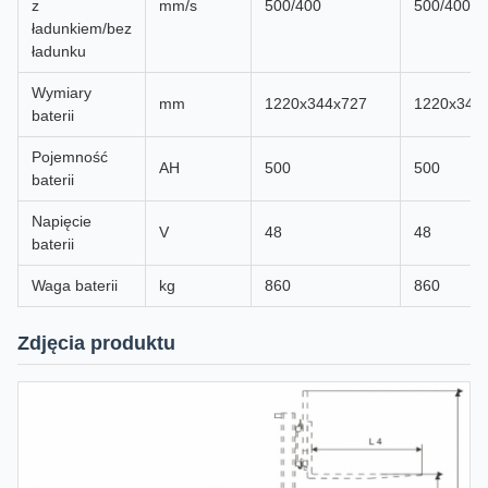
z
mm/s
500/400
500/400
ładunkiem/bez
ładunku
Wymiary
mm
1220x344x727
1220x344
baterii
Pojemność
AH
500
500
baterii
Napięcie
V
48
48
baterii
Waga baterii
kg
860
860
Zdjęcia produktu