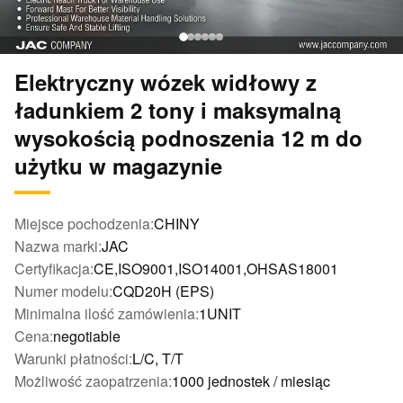
Elektryczny wózek widłowy z
ładunkiem 2 tony i maksymalną
wysokością podnoszenia 12 m do
użytku w magazynie
Miejsce pochodzenia:
CHINY
Nazwa marki:
JAC
Certyfikacja:
CE,ISO9001,ISO14001,OHSAS18001
Numer modelu:
CQD20H (EPS)
Minimalna ilość zamówienia:
1UNIT
Cena:
negotiable
Warunki płatności:
L/C, T/T
Możliwość zaopatrzenia:
1000 jednostek / miesiąc