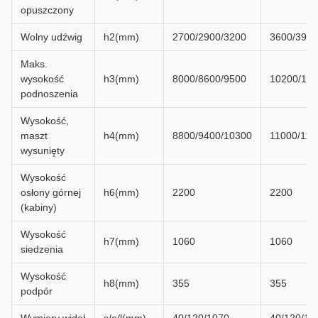
opuszczony
Wolny udźwig
h2(mm)
2700/2900/3200
3600/3900
Maks.
wysokość
h3(mm)
8000/8600/9500
10200/111
podnoszenia
Wysokość,
maszt
h4(mm)
8800/9400/10300
11000/119
wysunięty
Wysokość
osłony górnej
h6(mm)
2200
2200
(kabiny)
Wysokość
h7(mm)
1060
1060
siedzenia
Wysokość
h8(mm)
355
355
podpór