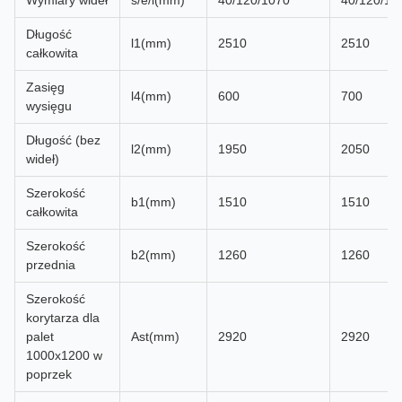
Wymiary wideł
s/e/l(mm)
40/120/1070
40/120/10
Długość
l1(mm)
2510
2510
całkowita
Zasięg
l4(mm)
600
700
wysięgu
Długość (bez
l2(mm)
1950
2050
wideł)
Szerokość
b1(mm)
1510
1510
całkowita
Szerokość
b2(mm)
1260
1260
przednia
Szerokość
korytarza dla
palet
Ast(mm)
2920
2920
1000x1200 w
poprzek