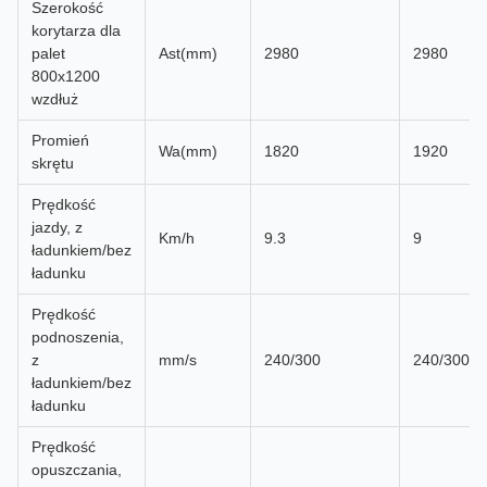
Szerokość
korytarza dla
palet
Ast(mm)
2980
2980
800x1200
wzdłuż
Promień
Wa(mm)
1820
1920
skrętu
Prędkość
jazdy, z
Km/h
9.3
9
ładunkiem/bez
ładunku
Prędkość
podnoszenia,
z
mm/s
240/300
240/300
ładunkiem/bez
ładunku
Prędkość
opuszczania,