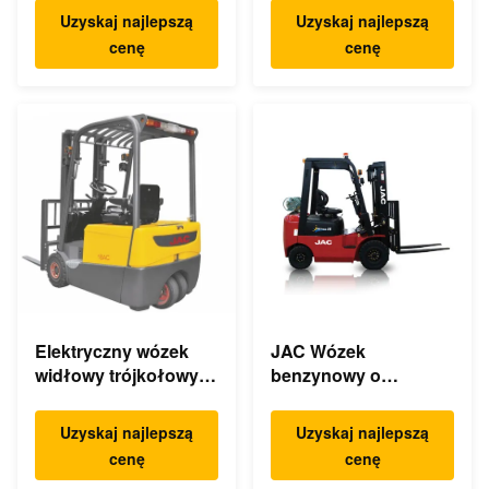
pojemności 1,5 tony z
wysokoprężnym 3m -
Uzyskaj najlepszą
Uzyskaj najlepszą
podwójną
wysokość
cenę
cenę
podnośnikiem
podnoszenia 6 m.
Ekologiczny design
Elektryczny wózek
JAC Wózek
widłowy trójkołowy o
benzynowy o
pojemności 1 tony
pojemności skokowej
Mały promień skrętu
1,5 Ton 3m -
Uzyskaj najlepszą
Uzyskaj najlepszą
wysokość
cenę
cenę
podnoszenia 6m